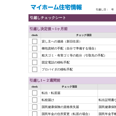
引越し日： 年
引越しチェックシート
引越し決定後～1ヶ月前
check
チェック項目
貸し主への連絡（新旧住居）
梱包資材の手配（自分で準備する場合）
粗大ゴミ・有害ゴミ等の処分（引取先の手配）
固定電話の移転手配
プロバイダの移転手配
引越し1～２週間前
check
チェック項目
転出・転居届
転校届け
転出証明書
国民健康保険の資格喪失届
国民健康保
国民年金の住所変更（転居の場合）
国民年金手