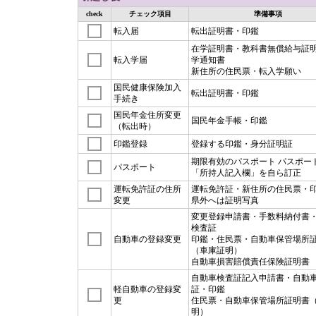
check
チェック項目
準備事項
転入届
転出証明書・印鑑
在学証明書・教科書無償給与証
転入学届
学通知書
新住所の住民票・転入学願い
国民健康保険加入
転出証明書・印鑑
手続き
国民年金住所変更
国民年金手帳・印鑑
（転出時）
印鑑登録
登録する印鑑・身分証明証
期限有効のパスポート パスポー
パスポート
「所持人記入欄」を自ら訂正
運転免許証の住所
運転免許証・新住所の住民票・
変更
県外へは証明写真
変更登録申請書・手数料納付書
検査証
自動車の登録変更
印鑑・住民票・自動車保管場所
（車庫証明）
自動車損害賠償責任保険証明書
自動車検査証記入申請書・自動
軽自動車の登録変
証・印鑑
更
住民票・自動車保管場所証明書
明）