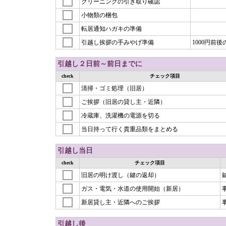
クリーニングの引き取り確認
小物類の梱包
転居通知ハガキの準備
引越し挨拶の手みやげ準備
1000円前
引越し２日前～前日までに
check
チェック項目
清掃・ゴミ処理（旧居）
ご挨拶（旧居の貸し主・近隣）
冷蔵庫、洗濯機の電源を切る
当日持って行く貴重品類をまとめる
引越し当日
check
チェック項目
旧居の明け渡し（鍵の返却）
ガス・電気・水道の使用開始（新居）
新居貸し主・近隣へのご挨拶
引越し後