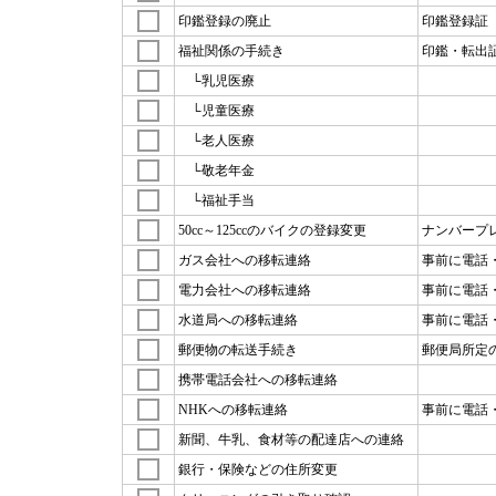
印鑑登録の廃止
印鑑登録証
福祉関係の手続き
印鑑・転出
└乳児医療
└児童医療
└老人医療
└敬老年金
└福祉手当
50cc～125ccのバイクの登録変更
ナンバープ
ガス会社への移転連絡
事前に電話
電力会社への移転連絡
事前に電話
水道局への移転連絡
事前に電話
郵便物の転送手続き
郵便局所定
携帯電話会社への移転連絡
NHKへの移転連絡
事前に電話
新聞、牛乳、食材等の配達店への連絡
銀行・保険などの住所変更