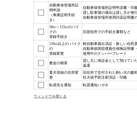
自動車保管場所証
自動車保管場所証明申請書・印
明申請
貸し駐車場の場合は貸し主が発
（車庫証明手続
自動車保管場所使用許諾証明書
き）
50cc～125ccのバイ
クの
旧居役所での手続き書類など
登録手続き
126cc以上の バイク
軽自動車届出済証・新しい住民
の
自動車損害賠償責任保険証明書
登録変更
使用中のナンバープレート
貸し主に保証金として預けてい
敷金の精算
返還
畜犬登録の住所変
旧住所で交付された飼い犬の鑑
更
狂犬病予防注射済証・印鑑
転居先を通知
転居通知ハガキ
ウィンドウを閉じる