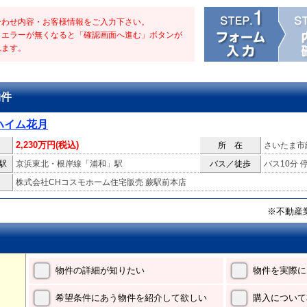
合わせ内容・お客様情報をご入力下さい。
・エラーが無くなると「確認画面へ進む」ボタンが
れます。
物件
ハイム花月
2,230万円(税込)
所 在
さいたま市
駅
京浜東北・根岸線「浦和」駅
バス／徒歩
バス10分 
株式会社CHコスモホーム住宅販売 蕨駅前本店
※不動産
物件の詳細が知りたい
物件を実際に
希望条件にあう物件を紹介して欲しい
購入について