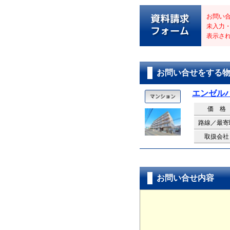
お問い
未入力
表示さ
お問い合せをする
エンゼル
価 格
路線／最寄
取扱会社
お問い合せ内容