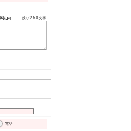
250
字以内
残り
文字
電話