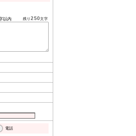
250
字以内
残り
文字
電話