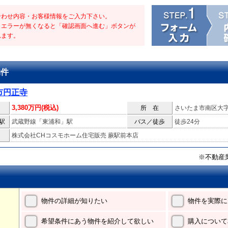
合わせ内容・お客様情報をご入力下さい。
・エラーが無くなると「確認画面へ進む」ボタンが
れます。
物件
市円正寺
3,380万円(税込)
所 在
さいたま市南区大
駅
武蔵野線「東浦和」駅
バス／徒歩
徒歩24分
株式会社CHコスモホーム住宅販売 蕨駅前本店
※不動産
物件の詳細が知りたい
物件を実際に
希望条件にあう物件を紹介して欲しい
購入について