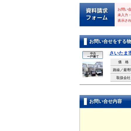
お問い
未入力
表示さ
お問い合せをする
さいたま
価 格
路線／最寄
取扱会社
お問い合せ内容